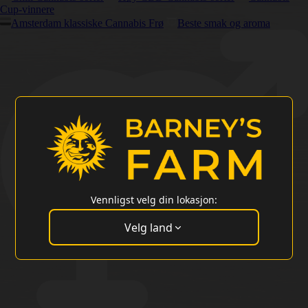
Cup-vinnere
Amsterdam klassiske Cannabis Frø
Beste smak og aroma
Vennligst velg din lokasjon:
Velg land