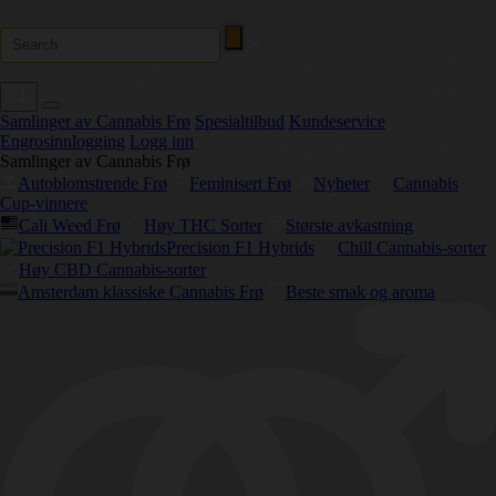
Samlinger av Cannabis Frø
Spesialtilbud
Kundeservice
Engrosinnlogging
Logg inn
Samlinger av Cannabis Frø
Autoblomstrende Frø
Feminisert Frø
Nyheter
Cannabis
Cup-vinnere
Cali Weed Frø
Høy THC Sorter
Største avkastning
Precision F1 Hybrids
Chill Cannabis-sorter
Høy CBD Cannabis-sorter
Amsterdam klassiske Cannabis Frø
Beste smak og aroma