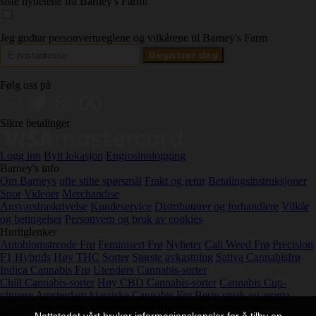
siste nyhetene fra Barney's Farm!
Jeg godtar personvernreglene og vilkårene til Barney's Farm
Følg oss på
Sikre betalinger
Logg inn
Bytt lokasjon
Engrosinnlogging
Barney's info
Om Barneys
ofte stilte spørsmål
Frakt og retur
Betalingsinstruksjoner
Spor
Videoer
Merchandise
Ansvarsfraskrivelse
Kundeservice
Distributører og forhandlere
Vilkår
og betingelser
Personvern og bruk av cookies
Hurtiglenker
Autoblomstrende Frø
Feminisert Frø
Nyheter
Cali Weed Frø
Precision
F1 Hybrids
Høy THC Sorter
Største avkastning
Sativa Cannabisfrø
Indica Cannabis Frø
Utendørs Cannabis-sorter
Chill Cannabis-sorter
Høy CBD Cannabis-sorter
Cannabis Cup-
vinnere
Amsterdam klassiske Cannabis Frø
Beste smak og aroma
Vanlige Frø
Spiring av cannabisfrø
Medisinsk Cannabisfrø