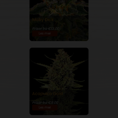
Moby Dick
27% THC
Priser fra €13.00
Les mer
Acapulco Gold
22% THC
Priser fra €9.00
Les mer