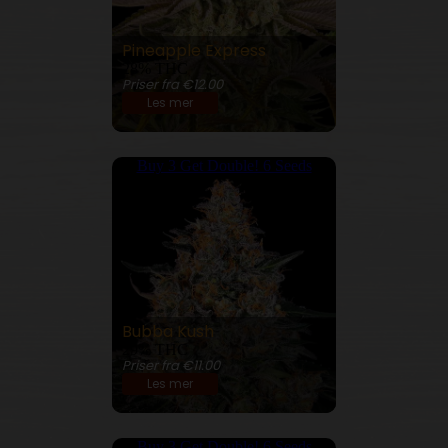
Pineapple Express
28% THC
Priser fra €12.00
Les mer
Buy 3 Get Double! 6 Seeds
Bubba Kush
29% THC
Priser fra €11.00
Les mer
Buy 3 Get Double! 6 Seeds