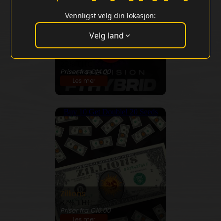
Vennligst velg din lokasjon:
Velg land
Durban Z
27% THC
Priser fra €14.00
Les mer
Buy 10 Get Double! 20 Seeds
Zillions
32% THC
Priser fra €15.00
Les mer