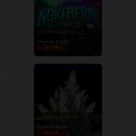
Northern Lights
26% THC
Priser fra €13.00
Les mer
Buy 3 Get Double! 6 Seeds
Laughing Buddha
23% THC
Priser fra €12.00
Les mer