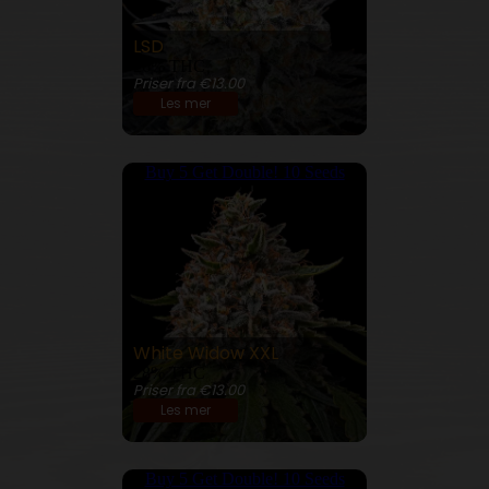
LSD
26% THC
Priser fra €13.00
Les mer
Buy 5 Get Double! 10 Seeds
White Widow XXL
28% THC
Priser fra €13.00
Les mer
Buy 5 Get Double! 10 Seeds