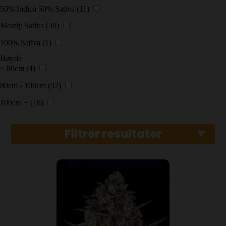
50% Indica 50% Sativa
(11)
Mostly Sativa
(30)
100% Sativa
(1)
Høyde
< 80cm
(4)
80cm - 100cm
(92)
100cm +
(18)
Filtrer resultater
Buy 5 Get Double! 10 Seeds