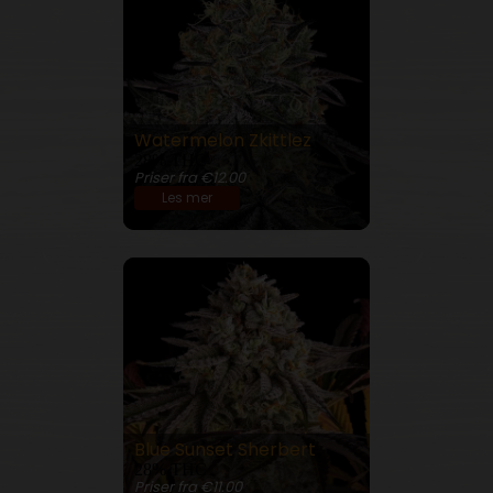
Watermelon Zkittlez
28% THC
Priser fra €12.00
Les mer
Blue Sunset Sherbert
28% THC
Priser fra €11.00