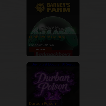
Bubblegum Gelato
32% THC
Priser fra €20.00
Les mer
Buy 5 Get Double! 10 Seeds
Durban Poison