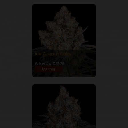
Ice Cream Cake
27% THC
Priser fra €12.00
Les mer