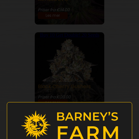
32% THC
Priser fra €14.00
Les mer
Buy 10 Get Double! 20 Seeds
Black Cherry Gushers
32% THC
Priser fra €20.00
Les mer
Buy 10 Get Double! 20 Seeds