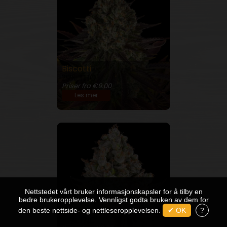
Biscotti
29% THC
Priser fra €9.00
Les mer
Nettstedet vårt bruker informasjonskapsler for å tilby en
bedre brukeropplevelse. Vennligst godta bruken av dem for
OG Kush
den beste nettside- og nettleseropplevelsen.
✔ OK
?
26% THC