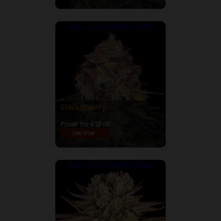
Buy 3 Get Double! 6 Seeds
Shiskaberry
26% THC
Priser fra €12.00
Les mer
Buy 3 Get Double! 6 Seeds