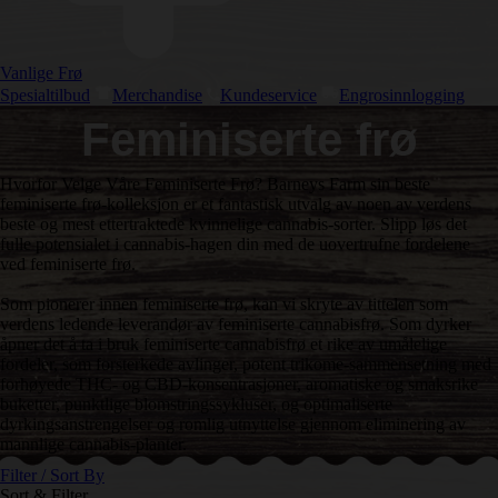
Vanlige Frø
Spesialtilbud
Merchandise
Kundeservice
Engrosinnlogging
Feminiserte frø
Hvorfor Velge Våre Feminiserte Frø? Barneys Farm sin beste
feminiserte frø-kolleksjon er et fantastisk utvalg av noen av verdens
beste og mest ettertraktede kvinnelige cannabis-sorter. Slipp løs det
fulle potensialet i cannabis-hagen din med de uovertrufne fordelene
ved feminiserte frø.
Som pionerer innen feminiserte frø, kan vi skryte av tittelen som
verdens ledende leverandør av feminiserte cannabisfrø. Som dyrker
åpner det å ta i bruk feminiserte cannabisfrø et rike av umålelige
fordeler, som forsterkede avlinger, potent trikome-sammensetning med
forhøyede THC- og CBD-konsentrasjoner, aromatiske og smaksrike
buketter, punktlige blomstringssykluser, og optimaliserte
dyrkingsanstrengelser og romlig utnyttelse gjennom eliminering av
mannlige cannabis-planter.
Filter / Sort By
Sort & Filter