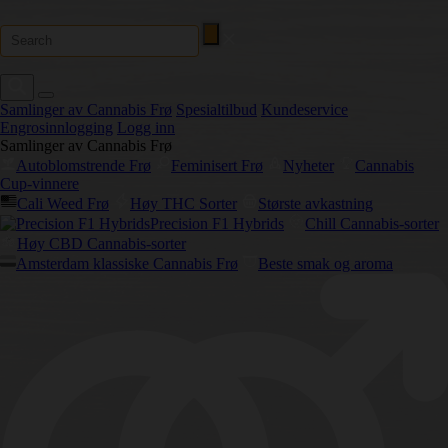
Samlinger av Cannabis Frø
Spesialtilbud
Kundeservice
Engrosinnlogging
Logg inn
Samlinger av Cannabis Frø
Autoblomstrende Frø
Feminisert Frø
Nyheter
Cannabis
Cup-vinnere
Cali Weed Frø
Høy THC Sorter
Største avkastning
Precision F1 Hybrids
Chill Cannabis-sorter
Høy CBD Cannabis-sorter
Amsterdam klassiske Cannabis Frø
Beste smak og aroma