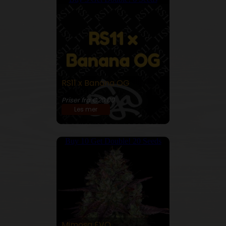
RS11 x Banana OG
32% THC
Priser fra €20.00
Les mer
Buy 10 Get Double! 20 Seeds
Mimosa EVO