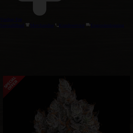
Vanlige Frø
Spesialtilbud
Merchandise
Kundeservice
Engrosinnlogging