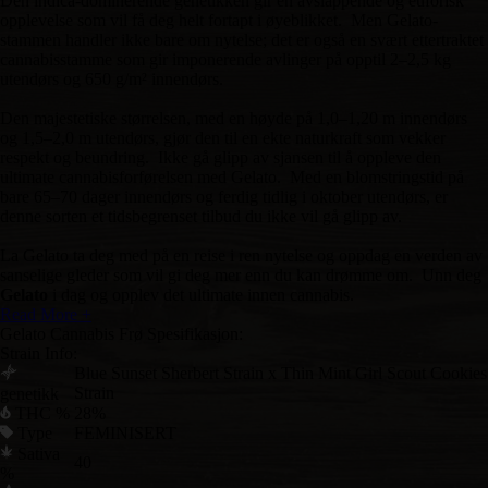
Den indica-dominerende genetikken gir en avslappende og euforisk
opplevelse som vil få deg helt fortapt i øyeblikket. Men Gelato-
stammen handler ikke bare om nytelse; det er også en svært ettertraktet
cannabisstamme som gir imponerende avlinger på opptil 2–2,5 kg
utendørs og 650 g/m² innendørs.
Den majestetiske størrelsen, med en høyde på 1,0–1,20 m innendørs
og 1,5–2,0 m utendørs, gjør den til en ekte naturkraft som vekker
respekt og beundring. Ikke gå glipp av sjansen til å oppleve den
ultimate cannabisforførelsen med Gelato. Med en blomstringstid på
bare 65–70 dager innendørs og ferdig tidlig i oktober utendørs, er
denne sorten et tidsbegrenset tilbud du ikke vil gå glipp av.
La Gelato ta deg med på en reise i ren nytelse og oppdag en verden av
sanselige gleder som vil gi deg mer enn du kan drømme om. Unn deg
Gelato
i dag og opplev det ultimate innen cannabis.
Read More +
Gelato Cannabis Frø Spesifikasjon:
Strain Info:
Blue Sunset Sherbert Strain x Thin Mint Girl Scout Cookies
Strain
genetikk
THC %
28%
Type
FEMINISERT
Sativa
40
%