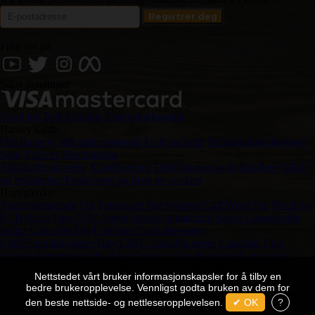
Følg oss på
Sikre betalinger
Logg inn
Bytt lokasjon
Engrosinnlogging
Barney's info
Om Barneys
ofte stilte spørsmål
Frakt og retur
Betalingsinstruksjoner
Spor
Videoer
Merchandise
Ansvarsfraskrivelse
Kundeservice
Distributører og forhandlere
Vilkår
og betingelser
Personvern og bruk av cookies
Hurtiglenker
Autoblomstrende Frø
Feminisert Frø
Nyheter
Cali Weed Frø
Precision
F1 Hybrids
Høy THC Sorter
Største avkastning
Sativa Cannabisfrø
Indica Cannabis Frø
Utendørs Cannabis-sorter
Chill Cannabis-sorter
Høy CBD Cannabis-sorter
Cannabis Cup-
vinnere
Amsterdam klassiske Cannabis Frø
Beste smak og aroma
Vanlige Frø
Spiring av cannabisfrø
Medisinsk Cannabisfrø
Nettstedet vårt bruker informasjonskapsler for å tilby en
Kontakt oss på
bedre brukeropplevelse. Vennligst godta bruken av dem for
Barney's Souvenirs BV Haarlemmerstraat 98 1013 EW Amsterdam
den beste nettside- og nettleseropplevelsen.
✔ OK
?
+31 204 117 249
customersupport@barneysfarm.com