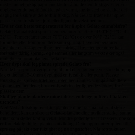
med et annet fuktig papirhåndkle for å holde dem fuktige. Etterpå
oppbevarer du papirhåndklet på et varmt, mørkt sted og sjekker det
daglig for å sikre at det forblir fuktig. Når Gelato-frøene har spiret,
plasser dem forsiktig i jord eller lignende vekstmedium.
Hva er den beste temperaturen for å spire Gelato cannabisfrø?
Gelato Cannabisfrø spirer i temperaturer fra 70°F til 90°F (21°C til
32°C). Temperaturer under 70°F (21°C) og over 90°F (32°C) kan
forhindre eller kompromittere sunn spiring. Lave temperaturer
forsinker eller stopper til og med spiring. Høye temperaturer kan
forårsake dårlig spiring, og hemmet eller langsom vekst øker også
muligheten for at plantene tørker ut.
Hvor dypt skal jeg plante spirede Gelato frø?
Når de har spiret, overfør dem til jord eller lignende vekstmedium, og
lag et lite hull 5-10mm dypt med en fyrstikk eller penn. Plasser
forsiktig det spirede frøet med roten ned i hullet. Unngå å håndtere
frøene med hendene; bruk en fyrstikk eller lignende verktøy for å
plassere dem.
Skal jeg plante plantene mine i deres endelige potter / I bakken
utendørs?
Nei! Ved å forsiktig overføre plantene dine fra små potter til større
beholdere, kan du sikre at Gelato-plantene dine utvikler sterke, sunne
røtter som støtter kraftig vekst. Mindre potter tørker ut raskere, noe som
er fordelaktig tidlig i plantens utvikling. Dette oppmuntrer røttene til å
spre seg på jakt etter fuktighet og næringsstoffer. Når rotstrukturen
begynner å fylle pottene, vil gradvis økning av pottestørrelsen