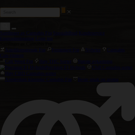
Samlinger av Cannabis Frø
Spesialtilbud
Kundeservice
Engrosinnlogging
Logg inn
Samlinger av Cannabis Frø
Autoblomstrende Frø
Feminisert Frø
Nyheter
Cannabis
Cup-vinnere
Cali Weed Frø
Høy THC Sorter
Største avkastning
Precision F1 Hybrids
Chill Cannabis-sorter
Høy CBD Cannabis-sorter
Amsterdam klassiske Cannabis Frø
Beste smak og aroma