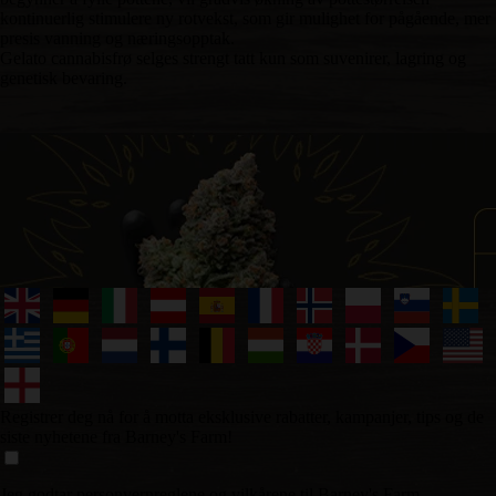
kontinuerlig stimulere ny rotvekst, som gir mulighet for pågående, mer
presis vanning og næringsopptak.
Gelato cannabisfrø selges strengt tatt kun som suvenirer, lagring og
genetisk bevaring.
Registrer deg nå for å motta eksklusive rabatter, kampanjer, tips og de
siste nyhetene fra Barney's Farm!
Jeg godtar personvernreglene og vilkårene til Barney's Farm