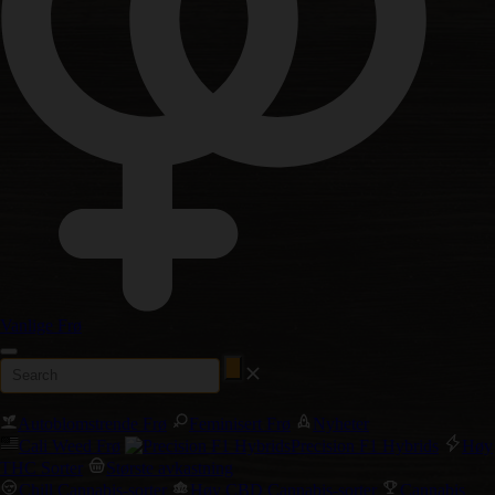
Vanlige Frø
Autoblomstrende Frø
Feminisert Frø
Nyheter
Cali Weed Frø
Precision F1 Hybrids
Høy
THC Sorter
Største avkastning
Chill Cannabis-sorter
Høy CBD Cannabis-sorter
Cannabis