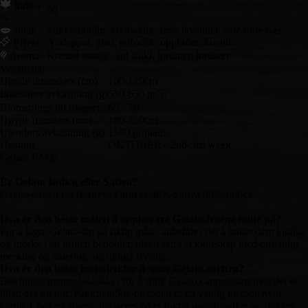
Indica
60
%
smak
Sukkerholdig, kremaktig, frisk lavendel, søte røde bær
Avslappet, glad, euforisk, oppløftet, kreativ
Effekt
Kremet vanilje, søt frukt, jordnær, jordbær
Aroma
Vekstdata:
Høyde innendørs (cm)
100-120cm
Innendørs avkastning (g)
550-650 gr/㎡
Blomstrings tid (dager)
65 - 70
Høyde utendørs (cm)
180-250cm
Utendørs avkastning (g)
1500 gr/plant
Høsting
OKTOBER - 2nd-3rd week
Gelato FAQs
Er Gelato Indica eller Sativa?
Gelato-sorten fra Barneys Farm er 40% Sativa 60% Indica
Hva er den beste måten å oppbevare Gelato-frøene mine på?
For å lagre Gelato-frø på riktig måte, anbefales det å holde dem kjølige
og mørke i en lufttett beholder, ideelt sett i et kjøleskap med ordentlig
merking og datering, og unngå frysing.
Hva er den beste metoden for å spire Gelato-sortfrø?
Det finnes mange teknikker for å spire Gelato cannabisfrø hvis det er
tillatt der du bor. Papirhåndkle-metoden er en vanlig metode hvor
Garlic Cookies-frøene plasseres på et fuktig papirhåndkle og dekkes