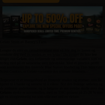
Gelato Strain av Barney's Farm
Lengter du etter en cannabisvariant som vil feie deg av banen og
omslutte deg med en verden av ren lykke? Da trenger du ikke lete
lenger enn
Gelato
, den forførende og uimotståelige varianten som vil
ta deg med på en sansereise uten sidestykke. Med et genetisk profil
som kombinerer den fristende Blue Sunset Sherbet og Thin Mint Girl
Scout Cookies, er Gelato-varianten den ultimate fristelsen.
Terpenene er et smorgasbord av fristende smaker og aromaer som får
hjertet til å banke og sansene til å våkne. Nyt den fruktige søtheten og
de jordnære undertonene, og la bølgene av ren nytelse skylle over deg.
Gelatos
styrke er uovertruffen, med en THC-prosent på 25-28 % som
gir en uforglemmelig rus som ville roet ned en elefant.