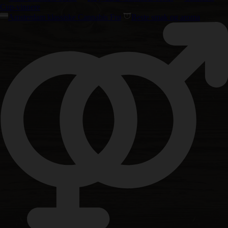
Cup-vinnere
Amsterdam klassiske Cannabis Frø
Beste smak og aroma