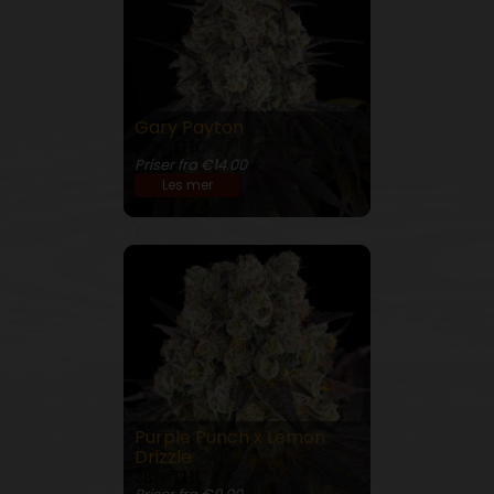
Gary Payton
27% THC
Priser fra €14.00
Les mer
Purple Punch x Lemon
Drizzle
28% THC