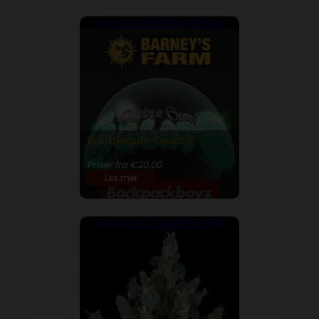
Buy 5 Get Double! 10 Seeds
Bubblegum Gelato
32% THC
Priser fra €20.00
Les mer
Buy 3 Get Double! 6 Seeds