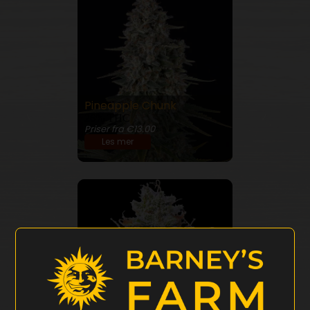
Pineapple Chunk
26% THC
Priser fra €13.00
Les mer
Blue Gelato 41