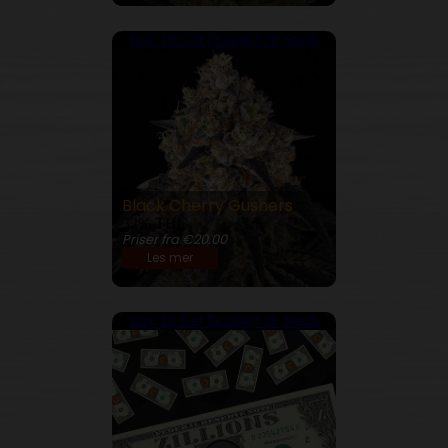
Buy 10 Get Double! 20 Seeds
Black Cherry Gushers
32% THC
Priser fra €20.00
Les mer
Buy 10 Get Double! 20 Seeds