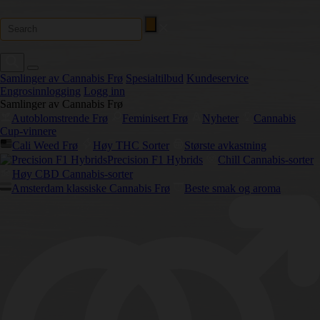
Samlinger av Cannabis Frø
Spesialtilbud
Kundeservice
Engrosinnlogging
Logg inn
Samlinger av Cannabis Frø
Autoblomstrende Frø
Feminisert Frø
Nyheter
Cannabis
Cup-vinnere
Cali Weed Frø
Høy THC Sorter
Største avkastning
Precision F1 Hybrids
Chill Cannabis-sorter
Høy CBD Cannabis-sorter
Amsterdam klassiske Cannabis Frø
Beste smak og aroma