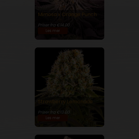
Mimosa x Orange Punch
30% THC
Priser fra €14.00
Les mer
Strawberry Lemonade
24% THC
Priser fra €13.00
Les mer