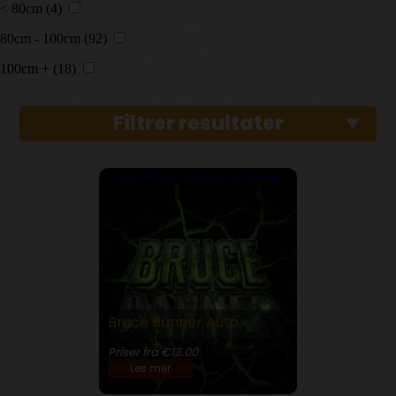
< 80cm
(4)
80cm - 100cm
(92)
100cm +
(18)
Filtrer resultater
Buy 5 Get Double! 10 Seeds
Bruce Banner Auto
25% THC
Priser fra €13.00
Les mer