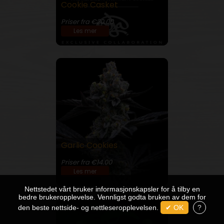
Cookie Casket
30% THC
Priser fra €20.00
Les mer
Garlic Cookies
30% THC
Priser fra €14.00
Les mer
Nettstedet vårt bruker informasjonskapsler for å tilby en
bedre brukeropplevelse. Vennligst godta bruken av dem for
den beste nettside- og nettleseropplevelsen.
✔ OK
?