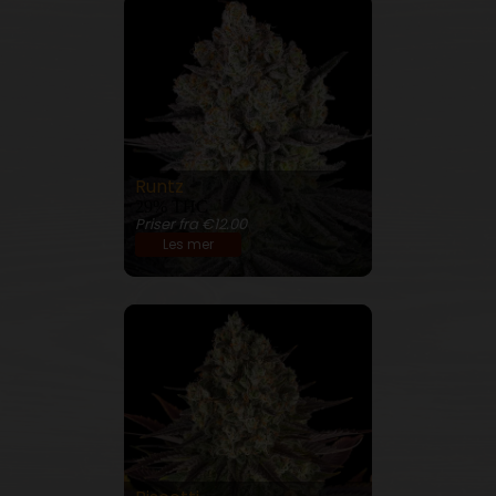
Runtz
29% THC
Priser fra €12.00
Les mer