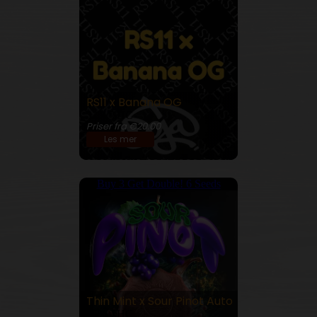
RS11 x Banana OG
32% THC
Priser fra €20.00
Les mer
Buy 3 Get Double! 6 Seeds
Thin Mint x Sour Pinot Auto
26% THC