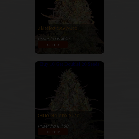
Zkittlez OG Auto
24% THC
Priser fra €14.00
Les mer
Buy 10 Get Double! 20 Seeds
Glue Gelato Auto
26% THC
Priser fra €11.00
Les mer