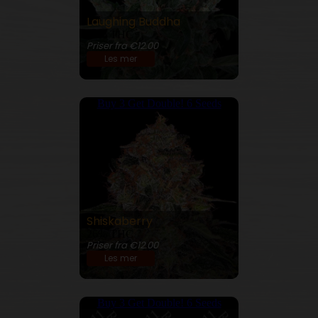
Laughing Buddha
23% THC
Priser fra €12.00
Les mer
Buy 3 Get Double! 6 Seeds
Shiskaberry
26% THC
Priser fra €12.00
Les mer
Buy 3 Get Double! 6 Seeds