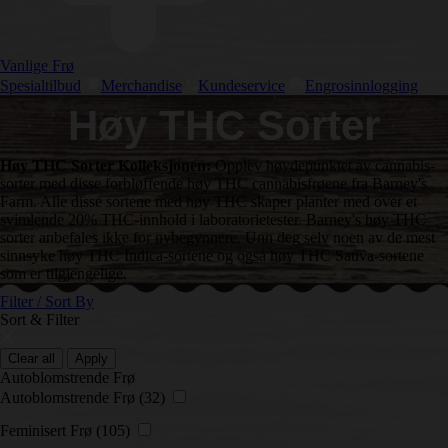
Vanlige Frø
Spesialtilbud
Merchandise
Kundeservice
Engrosinnlogging
Høy THC Sorter
Høy THC Sorter Kolleksjonen:
Opplev høydepunktet av cannabis-
sorter med disse forbløffende høy THC cannabisfrøene fra Barney's
Farm. Alle disse sortene med høy THC skaper planter med over et
svimlende 20% THC-innhold i laboratorietester. Barney's høy THC
sorter anbefales ikke for nybegynnere. Unn deg selv noen av de mest
sinnsyke høy THC Indica-sortene og også høy THC Sativa-sortene
som er tilgjengelige.
Filter / Sort By
Sort & Filter
Clear all
Apply
Autoblomstrende Frø
Autoblomstrende Frø
(32)
Feminisert Frø
(105)