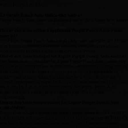
Purple Punch Auto FAQs
Er Purple Punch Auto Indica eller Sativa?
Purple Punch Auto-sorten fra Barneys Farm er 20% Sativa 80% Indica
Hva er den beste måten å oppbevare Purple Punch Auto-frøene
mine på?
For å lagre Purple Punch Auto-frø på riktig måte, anbefales det å holde
dem kjølige og mørke i en lufttett beholder, ideelt sett i et kjøleskap
med ordentlig merking og datering, og unngå frysing.
Hva er den beste metoden for å spire Purple Punch Auto-sortfrø?
Det finnes mange teknikker for å spire Purple Punch Auto cannabisfrø
hvis det er tillatt der du bor. Papirhåndkle-metoden er en vanlig metode
hvor Garlic Cookies-frøene plasseres på et fuktig papirhåndkle og
dekkes med et annet fuktig papirhåndkle for å holde dem fuktige.
Etterpå oppbevarer du papirhåndklet på et varmt, mørkt sted og sjekker
det daglig for å sikre at det forblir fuktig. Når Purple Punch Auto-
frøene har spiret, plasser dem forsiktig i jord eller lignende
vekstmedium.
Hva er den beste temperaturen for å spire Purple Punch Auto
cannabisfrø?
Purple Punch Auto Cannabisfrø spirer i temperaturer fra 70°F til 90°F
(21°C til 32°C). Temperaturer under 70°F (21°C) og over 90°F (32°C)
kan forhindre eller kompromittere sunn spiring. Lave temperaturer