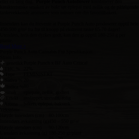
etter en lang dag.
Purple Punch Autoflower
kombinerer den
karakteristiske smaken av bakt søt eplepai med nellik og de påfølgende
tankevekkende aromaene som minner om din favorittbakeri.
Innendørs kan du forvente at Purple Punch Auto produserer opptil hele
450-500 g/m² fra frø til knopp på ekstremt raske 65-70 dager!
Utendørs, hvis den dyrkes godt, kan den gi opptil 180-250 g per
plante.
Read More +
Purple Punch Auto Cannabis Frø Spesifikasjon:
Strain Info:
Purple Punch x BF Auto Critical
genetikk
THC %
22%
Type
FEMINISERT
20
Sativa %
80
Indica %
smak
eplepaie, nellik, godteri
avslappet, stressfri, rolig
Effekt
bakeri, eplepai, bakverk
Aroma
Vekstdata:
Høyde innendørs (cm)
80-100cm
Innendørs avkastning (g)
450 – 550 gr/㎡
Høyde utendørs (cm)
90-120cm
Utendørs avkastning (g)
180-250 gr/plant
Høsting
65 - 70