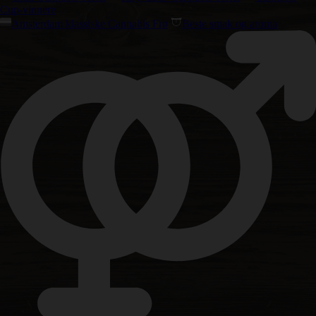
Cup-vinnere
Amsterdam klassiske Cannabis Frø
Beste smak og aroma