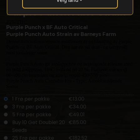
Velg land
Purple Punch Auto Strain
22% THC
Purple Punch x BF Auto Critical
Purple Punch Auto Strain av Barneys Farm
Denne indica-dominerende autoflower er en blanding av Purple
Punch og BF Auto Critical. Den har en søt drue- og bærprofil
med jordaktige noter.
Purple Punch Auto gir avslappende og beroligende effekter med
en mild kroppsrus. THC-innhold på 22 %. Plantene vokser til
80-100 cm innendørs og kan gi opptil 450-550 g/m².
Purple Punch Auto Cannabis Frø - Type: Autoblomstrende
Sorter
1 Frø per pakke
€13.00
3 Frø per pakke
€34.00
5 Frø per pakke
€49.01
Buy 10 Get Double! 20
€85.00
Seeds
25 Frø per pakke
€182.52