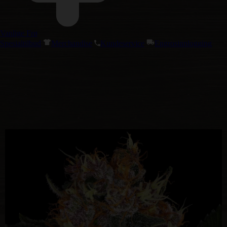
Vanlige Frø
Spesialtilbud
Merchandise
Kundeservice
Engrosinnlogging