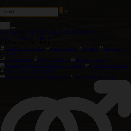
Samlinger av Cannabis Frø
Spesialtilbud
Kundeservice
Engrosinnlogging
Logg inn
Samlinger av Cannabis Frø
Autoblomstrende Frø
Feminisert Frø
Nyheter
Cannabis
Cup-vinnere
Cali Weed Frø
Høy THC Sorter
Største avkastning
Precision F1 Hybrids
Chill Cannabis-sorter
Høy CBD Cannabis-sorter
Amsterdam klassiske Cannabis Frø
Beste smak og aroma