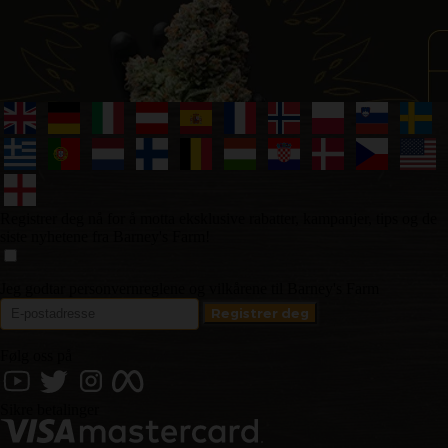
Registrer deg nå for å motta eksklusive rabatter, kampanjer, tips og de
siste nyhetene fra Barney's Farm!
Jeg godtar personvernreglene og vilkårene til Barney's Farm
Følg oss på
Sikre betalinger