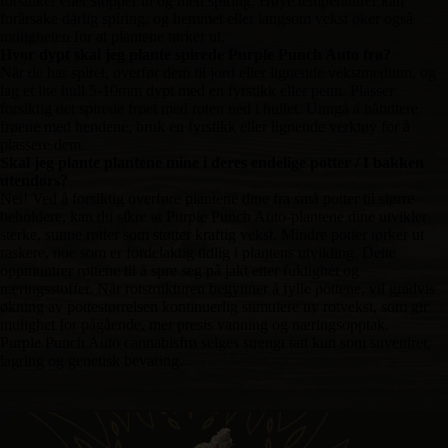
forsinker eller stopper til og med spiring. Høye temperaturer kan
forårsake dårlig spiring, og hemmet eller langsom vekst øker også
muligheten for at plantene tørker ut.
Hvor dypt skal jeg plante spirede Purple Punch Auto frø?
Når de har spiret, overfør dem til jord eller lignende vekstmedium, og
lag et lite hull 5-10mm dypt med en fyrstikk eller penn. Plasser
forsiktig det spirede frøet med roten ned i hullet. Unngå å håndtere
frøene med hendene; bruk en fyrstikk eller lignende verktøy for å
plassere dem.
Skal jeg plante plantene mine i deres endelige potter / I bakken
utendørs?
Nei! Ved å forsiktig overføre plantene dine fra små potter til større
beholdere, kan du sikre at Purple Punch Auto-plantene dine utvikler
sterke, sunne røtter som støtter kraftig vekst. Mindre potter tørker ut
raskere, noe som er fordelaktig tidlig i plantens utvikling. Dette
oppmuntrer røttene til å spre seg på jakt etter fuktighet og
næringsstoffer. Når rotstrukturen begynner å fylle pottene, vil gradvis
økning av pottestørrelsen kontinuerlig stimulere ny rotvekst, som gir
mulighet for pågående, mer presis vanning og næringsopptak.
Purple Punch Auto cannabisfrø selges strengt tatt kun som suvenirer,
lagring og genetisk bevaring.