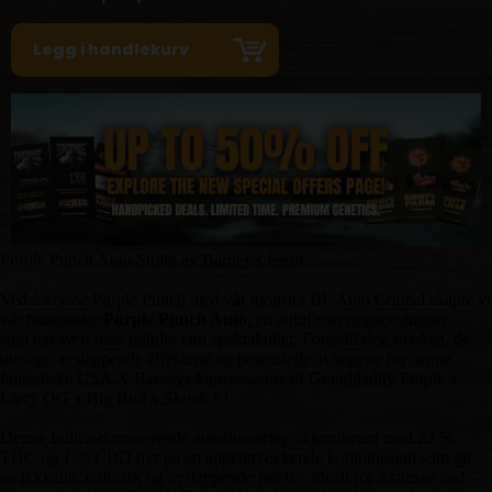
Purple Punch Auto Strain av Barney's Farm
Ved å krysse Purple Punch med vår monster BF Auto Critical skapte vi
vår fantastiske
Purple Punch Auto
, en autoflowering-evolusjon
som
har vært intet mindre enn spektakulær. Forestill deg smaken, de
utrolige avslappende effektene og potensielle avlingene fra denne
fantastiske USA X Barneys Farm-stammen! Granddaddy Purple x
Larry OG x Big Bud x Skunk #1.
Denne Indica-dominerende autoflowering-skjønnheten med 22 %
THC og 1 % CBD byr på en appetittvekkende kombinasjon som gir
en lykkelig, euforisk og avslappende følelse, ideell for å stresse ned