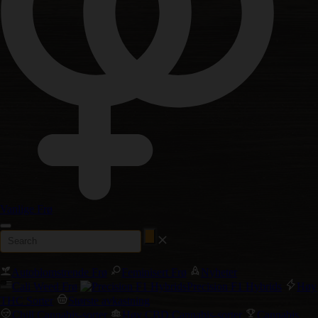
Vanlige Frø
Autoblomstrende Frø
Feminisert Frø
Nyheter
Cali Weed Frø
Precision F1 Hybrids
Høy
THC Sorter
Største avkastning
Chill Cannabis-sorter
Høy CBD Cannabis-sorter
Cannabis