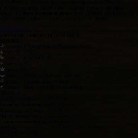
er resultatet en rik høst av høykvalitetsknopper, opptil 700g/m²
innendørs og opptil 1kg per plante utendørs, noe som gjør innsatsen
verdt det. Blomstringstiden innendørs er 65-70 dager, utendørs vil vår
Gary Payton-stamme være klar rundt midten av oktober.
Read More +
Gary Payton Cannabis Frø Spesifikasjon:
Strain Info:
Y Griega Strain x Snowman Strain
genetikk
THC %
27%
Type
FEMINISERT
55
Sativa %
45
Indica %
smak
Diesel, krydret urter, søte bær
Euforisk, glad, avslappet
Effekt
Skarp, jordaktig, søt undertone
Aroma
Vekstdata:
Høyde innendørs (cm)
80-110cm
Innendørs avkastning (g)
600-700 gr/㎡
Blomstrings tid (dager)
65 - 70
Høyde utendørs (cm)
150-180cm
Utendørs avkastning (g)
1500 gr/plant
Høsting
OKTOBER - 2nd-3rd week
Gary Payton FAQs