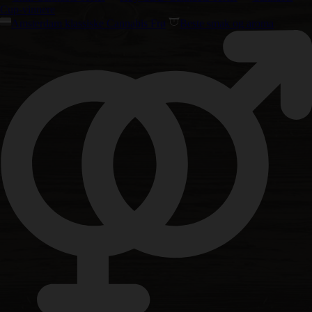
Cup-vinnere
Amsterdam klassiske Cannabis Frø
Beste smak og aroma