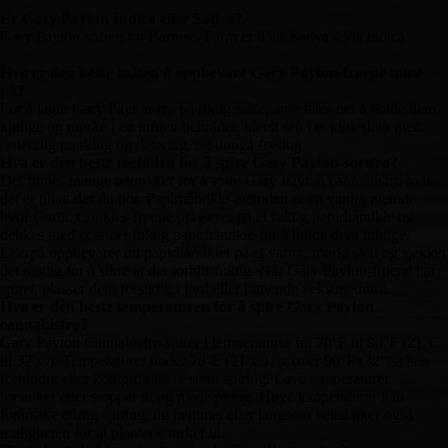
Er Gary Payton Indica eller Sativa?
Gary Payton-sorten fra Barneys Farm er 55% Sativa 45% Indica
Hva er den beste måten å oppbevare Gary Payton-frøene mine
på?
For å lagre Gary Payton-frø på riktig måte, anbefales det å holde dem
kjølige og mørke i en lufttett beholder, ideelt sett i et kjøleskap med
ordentlig merking og datering, og unngå frysing.
Hva er den beste metoden for å spire Gary Payton-sortfrø?
Det finnes mange teknikker for å spire Gary Payton cannabisfrø hvis
det er tillatt der du bor. Papirhåndkle-metoden er en vanlig metode
hvor Garlic Cookies-frøene plasseres på et fuktig papirhåndkle og
dekkes med et annet fuktig papirhåndkle for å holde dem fuktige.
Etterpå oppbevarer du papirhåndklet på et varmt, mørkt sted og sjekker
det daglig for å sikre at det forblir fuktig. Når Gary Payton-frøene har
spiret, plasser dem forsiktig i jord eller lignende vekstmedium.
Hva er den beste temperaturen for å spire Gary Payton
cannabisfrø?
Gary Payton Cannabisfrø spirer i temperaturer fra 70°F til 90°F (21°C
til 32°C). Temperaturer under 70°F (21°C) og over 90°F (32°C) kan
forhindre eller kompromittere sunn spiring. Lave temperaturer
forsinker eller stopper til og med spiring. Høye temperaturer kan
forårsake dårlig spiring, og hemmet eller langsom vekst øker også
muligheten for at plantene tørker ut.