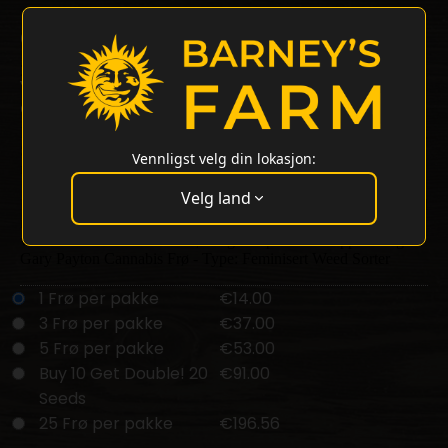
Gary Payton Strain
27% THC
Y Griega Strain x Snowman Strain
Gary Payton Strain av Barneys Farm
Denne sativa-dominante hybriden er en blanding av Y Griega og
Snowman-sortene. Den har en krydret og diesel-aktig aroma
Vennligst velg din lokasjon:
med søte undertoner.
Velg land
Brukere opplever euforiske og avslappende effekter med en mild
rus i både hode og kropp. THC-innhold på 29%. Plantene
vokser til 80-110 cm innendørs og kan produsere opptil 700g/m²
Gary Payton Cannabis Frø - Type: Feminisert Weed Sorter
1 Frø per pakke
€14.00
3 Frø per pakke
€37.00
5 Frø per pakke
€53.00
Buy 10 Get Double! 20
€91.00
Seeds
25 Frø per pakke
€196.56