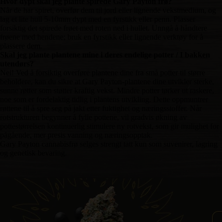
Hvor dypt skal jeg plante spirede Gary Payton frø?
Når de har spiret, overfør dem til jord eller lignende vekstmedium, og
lag et lite hull 5-10mm dypt med en fyrstikk eller penn. Plasser
forsiktig det spirede frøet med roten ned i hullet. Unngå å håndtere
frøene med hendene; bruk en fyrstikk eller lignende verktøy for å
plassere dem.
Skal jeg plante plantene mine i deres endelige potter / I bakken
utendørs?
Nei! Ved å forsiktig overføre plantene dine fra små potter til større
beholdere, kan du sikre at Gary Payton-plantene dine utvikler sterke,
sunne røtter som støtter kraftig vekst. Mindre potter tørker ut raskere,
noe som er fordelaktig tidlig i plantens utvikling. Dette oppmuntrer
røttene til å spre seg på jakt etter fuktighet og næringsstoffer. Når
rotstrukturen begynner å fylle pottene, vil gradvis økning av
pottestørrelsen kontinuerlig stimulere ny rotvekst, som gir mulighet for
pågående, mer presis vanning og næringsopptak.
Gary Payton cannabisfrø selges strengt tatt kun som suvenirer, lagring
og genetisk bevaring.