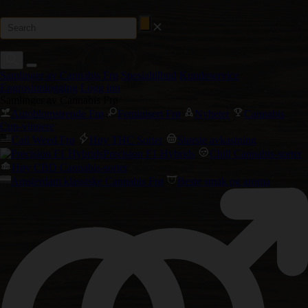
Samlinger av Cannabis Frø
Spesialtilbud
Kundeservice
Engrosinnlogging
Logg inn
Samlinger av Cannabis Frø
Autoblomstrende Frø
Feminisert Frø
Nyheter
Cannabis
Cup-vinnere
Cali Weed Frø
Høy THC Sorter
Største avkastning
Precision F1 Hybrids
Chill Cannabis-sorter
Høy CBD Cannabis-sorter
Amsterdam klassiske Cannabis Frø
Beste smak og aroma