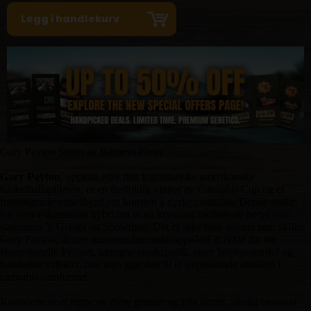
Gary Payton Strain av Barneys Farm
Gary Payton
, oppkalt etter den legendariske amerikanske
basketballspilleren, er en flerfoldig vinner av Cannabis Cup og et
fremragende vitnesbyrd om kunsten å dyrke cannabis. Denne unike,
lett sativa-dominerte hybriden er en krysning mellom de beryktede
stammene Y Griega og Snowman. Det er ikke bare navnet som skiller
Gary Payton; denne stammen har raskt oppnådd et rykte for sin
eksepsjonelle kvalitet, særegne smaksprofil, store høstepotensial og
balanserte effekter, noe som gjør den til et fremstående medlem i
cannabis-samfunnet.
Knoppene er et teppe av dype grønne og lilla farger, rikelig bestøvet