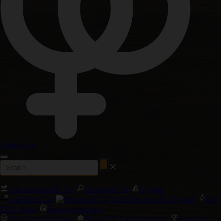
Vanlige Frø
Autoblomstrende Frø
Feminisert Frø
Nyheter
Cali Weed Frø
Precision F1 Hybrids
Høy
THC Sorter
Største avkastning
Chill Cannabis-sorter
Høy CBD Cannabis-sorter
Cannabis