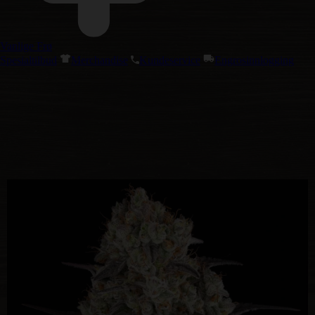
Vanlige Frø
Spesialtilbud
Merchandise
Kundeservice
Engrosinnlogging