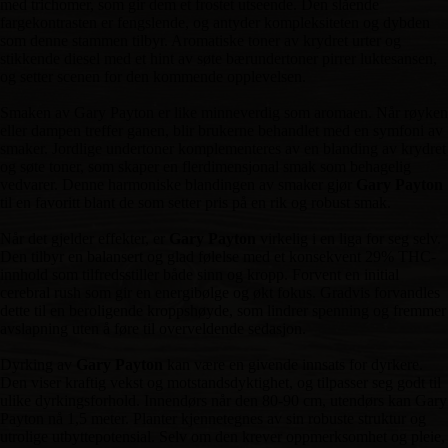
med trichomer, som gir dem et frostet utseende. Den slående
fargekontrasten er fengslende, og antyder kompleksiteten og dybden
som denne stammen tilbyr. Aromatiske toner av krydret urter og
stikkende diesel med et hint av søte bærundertoner pirrer luktesansen,
og setter scenen for den kommende opplevelsen.
Smaken av Gary Payton er like minneverdig som aromaen. Når røyken
eller dampen treffer ganen, blir brukerne behandlet med en symfoni av
smaker. Jordlige undertoner komplementeres av en blanding av krydret
og søte toner, som skaper en flerdimensjonal smak som behagelig
vedvarer. Denne harmoniske blandingen av smaker gjør
Gary Payton
til en favoritt blant de som setter pris på en rik og robust smak.
Når det gjelder effekter, er
Gary Payton
virkelig i en liga for seg selv.
Den tilbyr en balansert og glad følelse med et konsekvent 29% THC-
innhold som tilfredsstiller både sinn og kropp. Forvent en initial
cerebral rush som gir en energibølge og økt fokus. Gradvis forvandles
dette til en beroligende kroppshøyde, som lindrer spenning og fremmer
avslapning uten å føre til overveldende sedasjon.
Dyrking av
Gary Payton
kan være en givende innsats for dyrkere.
Den viser kraftig vekst og motstandsdyktighet, og tilpasser seg godt til
ulike dyrkingsforhold. Innendørs når den 80-90 cm, utendørs kan Gary
Payton nå 1,5 meter. Planter kjennetegnes av sin robuste struktur og
utrolige utbyttepotensial. Selv om den krever oppmerksomhet og pleie,