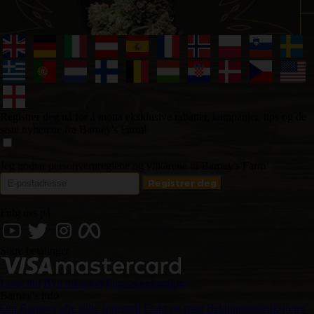
Registrer deg nå for å motta eksklusive rabatter, kampanjer, tips og de
siste nyhetene fra Barney's Farm!
Jeg godtar personvernreglene og vilkårene til Barney's Farm
Følg oss på
Sikre betalinger
Logg inn
Bytt lokasjon
Engrosinnlogging
Barney's info
Om Barneys
ofte stilte spørsmål
Frakt og retur
Betalingsinstruksjoner