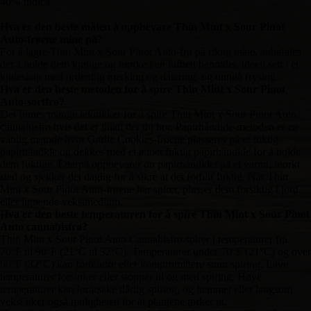
40% Indica
Hva er den beste måten å oppbevare Thin Mint x Sour Pinot
Auto-frøene mine på?
For å lagre Thin Mint x Sour Pinot Auto-frø på riktig måte, anbefales
det å holde dem kjølige og mørke i en lufttett beholder, ideelt sett i et
kjøleskap med ordentlig merking og datering, og unngå frysing.
Hva er den beste metoden for å spire Thin Mint x Sour Pinot
Auto-sortfrø?
Det finnes mange teknikker for å spire Thin Mint x Sour Pinot Auto
cannabisfrø hvis det er tillatt der du bor. Papirhåndkle-metoden er en
vanlig metode hvor Garlic Cookies-frøene plasseres på et fuktig
papirhåndkle og dekkes med et annet fuktig papirhåndkle for å holde
dem fuktige. Etterpå oppbevarer du papirhåndklet på et varmt, mørkt
sted og sjekker det daglig for å sikre at det forblir fuktig. Når Thin
Mint x Sour Pinot Auto-frøene har spiret, plasser dem forsiktig i jord
eller lignende vekstmedium.
Hva er den beste temperaturen for å spire Thin Mint x Sour Pinot
Auto cannabisfrø?
Thin Mint x Sour Pinot Auto Cannabisfrø spirer i temperaturer fra
70°F til 90°F (21°C til 32°C). Temperaturer under 70°F (21°C) og over
90°F (32°C) kan forhindre eller kompromittere sunn spiring. Lave
temperaturer forsinker eller stopper til og med spiring. Høye
temperaturer kan forårsake dårlig spiring, og hemmet eller langsom
vekst øker også muligheten for at plantene tørker ut.