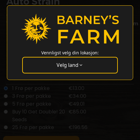
Auto Strain
26% THC
Thin Mint Auto x Sour Pinot Auto
Thin Mint x Sour Pinot Auto Strain av Barneys Farm
Denne autoflowering hybrid er en blanding av Thin Mint og
Sour Pinot Auto. Den tilbyr en kompleks bukett med fruktige,
diesel- og drueelementer.
Vennligst velg din lokasjon:
Thin Mint x Sour Pinot Auto gir kreativ stimulering og euforisk
høyde. THC-nivåer på 26%. Innendørs planter når 90-120 cm
Velg land
med et potensielt utbytte på opptil 450-500 g/m².
Thin Mint X Sour Pinot Auto Cannabis Frø - Type:
Autoblomstrende Sorter
1 Frø per pakke
€13.00
3 Frø per pakke
€34.00
5 Frø per pakke
€49.01
Buy 10 Get Double! 20
€85.00
Seeds
25 Frø per pakke
€196.56