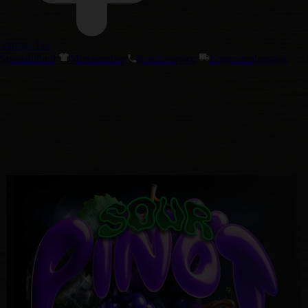
Vanlige Frø
Spesialtilbud
Merchandise
Kundeservice
Engrosinnlogging