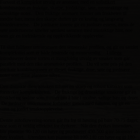
Forvent et komplekst utvalg av aromaer, med en sofistikert
kombinasjon av fruktige, skarpe, jordaktige, søte, mynteaktige og
urteaktige noter. Den fruktige aromaen minner om friskheten til
modne bær, mens den skarpe duften gir en kraftig og langvarig
tilstedeværelse. De jordnære tonene gir en jordnær essens, mens de
søte undertonene smelter sømløst sammen med mintaktige hint, noe
som gir en forfriskende og oppkvikkende opplevelse.
Til slutt fullfører urtearomaen den sensoriske profilen, og gir en samlet
kompleksitet som er både fristende og minneverdig. I tillegg
introduserer denne sorten et mangfoldig utvalg av smaker som går
parallelt med den rike aromatiske profilen. Du vil sette pris på den
intrikate kombinasjonen av diesel, fruktige, drue, søte og jordnære
noter som disse plantene tilbyr.
Den distinkte dieselsmaken tilfører en skarp og robust karakter som
forsterker kompleksiteten. De fruktige og drueaktige smakene gir en
friskhet og sødme som minner om å bite i modne, saftige bær og druer.
De jordnære undertonene forbinder ganen med naturen, og gir en
sunn og jordet smaksopplevelse.
Denne autoflowering-sorten går fra frø til høsting på bare 70-75 dager,
noe som er veldig effektivt for dyrkere. Når den dyrkes innendørs,
blir plantene 90-120 cm høye og produserer 450-500 g/m² blomster av
høy kvalitet. Utendørs kan plantene bli 100-140 cm høye og gi 180-