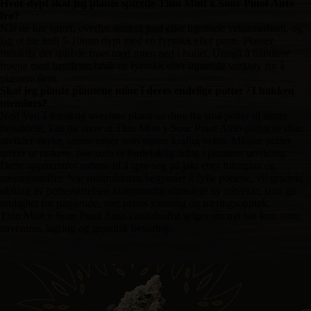
Hvor dypt skal jeg plante spirede Thin Mint x Sour Pinot Auto
frø?
Når de har spiret, overfør dem til jord eller lignende vekstmedium, og
lag et lite hull 5-10mm dypt med en fyrstikk eller penn. Plasser
forsiktig det spirede frøet med roten ned i hullet. Unngå å håndtere
frøene med hendene; bruk en fyrstikk eller lignende verktøy for å
plassere dem.
Skal jeg plante plantene mine i deres endelige potter / I bakken
utendørs?
Nei! Ved å forsiktig overføre plantene dine fra små potter til større
beholdere, kan du sikre at Thin Mint x Sour Pinot Auto-plantene dine
utvikler sterke, sunne røtter som støtter kraftig vekst. Mindre potter
tørker ut raskere, noe som er fordelaktig tidlig i plantens utvikling.
Dette oppmuntrer røttene til å spre seg på jakt etter fuktighet og
næringsstoffer. Når rotstrukturen begynner å fylle pottene, vil gradvis
økning av pottestørrelsen kontinuerlig stimulere ny rotvekst, som gir
mulighet for pågående, mer presis vanning og næringsopptak.
Thin Mint x Sour Pinot Auto cannabisfrø selges strengt tatt kun som
suvenirer, lagring og genetisk bevaring.