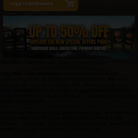
Thin Mint x Sour Pinot Auto Strain av Barney’s Farm
Thin Mint x Sour Pinot Auto
er en av Barney's Farms beste
autoflowering-sorter, og kombinerer kvaliteten på Thin Mint Auto-
linjen med den velkjente Sour Pinot Auto. Teamet har nøye skapt
denne spesialutgaven, en 60 % sativa-dominerende autoflower som
tilbyr et imponerende THC-innhold på 26 % kombinert med et variert
utvalg av terpenprofiler.
Plantene har generelt en frodig, levende grønn farge, og knoppene er
tettpakket med et rikt belegg av trikomer som gir dem et frostig
utseende. Antydninger av lilla og blått kan dukke opp, spesielt når de
utsettes for kjøligere temperaturer i blomstringsfasen.