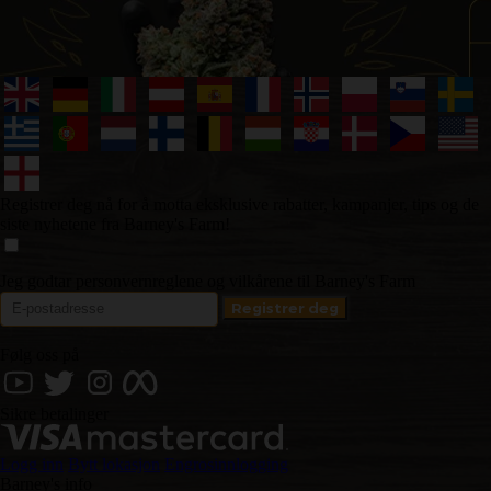
Registrer deg nå for å motta eksklusive rabatter, kampanjer, tips og de
siste nyhetene fra Barney's Farm!
Jeg godtar personvernreglene og vilkårene til Barney's Farm
Følg oss på
Sikre betalinger
Logg inn
Bytt lokasjon
Engrosinnlogging
Barney's info