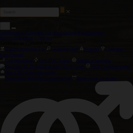
Samlinger av Cannabis Frø
Spesialtilbud
Kundeservice
Engrosinnlogging
Logg inn
Samlinger av Cannabis Frø
Autoblomstrende Frø
Feminisert Frø
Nyheter
Cannabis
Cup-vinnere
Cali Weed Frø
Høy THC Sorter
Største avkastning
Precision F1 Hybrids
Chill Cannabis-sorter
Høy CBD Cannabis-sorter
Amsterdam klassiske Cannabis Frø
Beste smak og aroma