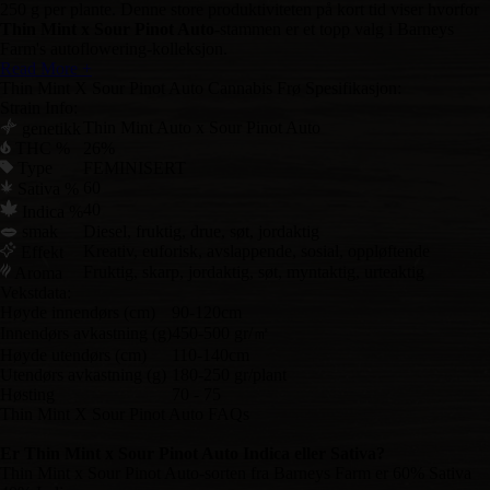
250 g per plante. Denne store produktiviteten på kort tid viser hvorfor
Thin Mint x Sour Pinot Auto
-stammen er et topp valg i Barneys
Farm's autoflowering-kolleksjon.
Read More +
Thin Mint X Sour Pinot Auto Cannabis Frø Spesifikasjon:
Strain Info:
Thin Mint Auto x Sour Pinot Auto
genetikk
THC %
26%
Type
FEMINISERT
60
Sativa %
40
Indica %
smak
Diesel, fruktig, drue, søt, jordaktig
Kreativ, euforisk, avslappende, sosial, oppløftende
Effekt
Fruktig, skarp, jordaktig, søt, myntaktig, urteaktig
Aroma
Vekstdata:
Høyde innendørs (cm)
90-120cm
Innendørs avkastning (g)
450-500 gr/㎡
Høyde utendørs (cm)
110-140cm
Utendørs avkastning (g)
180-250 gr/plant
Høsting
70 - 75
Thin Mint X Sour Pinot Auto FAQs
Er Thin Mint x Sour Pinot Auto Indica eller Sativa?
Thin Mint x Sour Pinot Auto-sorten fra Barneys Farm er 60% Sativa