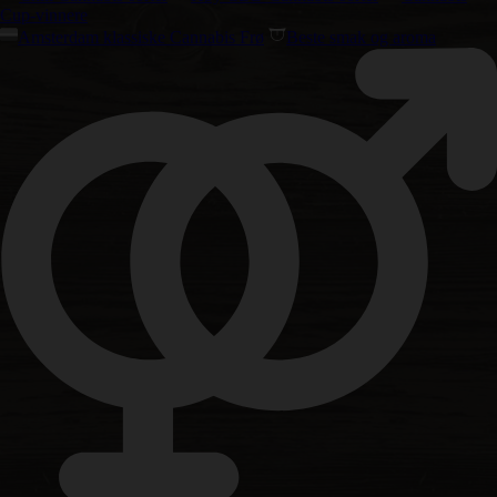
Cup-vinnere
Amsterdam klassiske Cannabis Frø
Beste smak og aroma