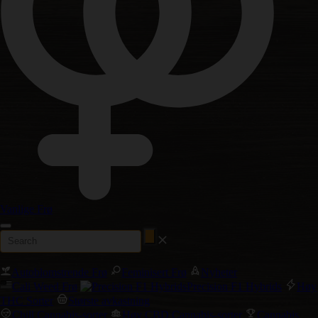
Vanlige Frø
Autoblomstrende Frø
Feminisert Frø
Nyheter
Cali Weed Frø
Precision F1 Hybrids
Høy
THC Sorter
Største avkastning
Chill Cannabis-sorter
Høy CBD Cannabis-sorter
Cannabis