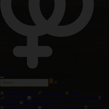
Vanlige Frø
Autoblomstrende Frø
Feminisert Frø
Nyheter
Cali Weed Frø
Precision F1 Hybrids
Høy
THC Sorter
Største avkastning
Chill Cannabis-sorter
Høy CBD Cannabis-sorter
Cannabis