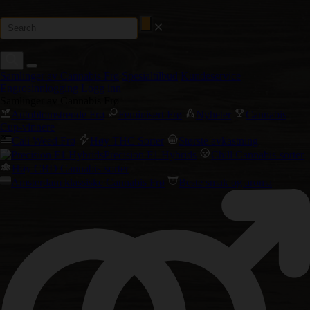
Samlinger av Cannabis Frø
Spesialtilbud
Kundeservice
Engrosinnlogging
Logg inn
Samlinger av Cannabis Frø
Autoblomstrende Frø
Feminisert Frø
Nyheter
Cannabis
Cup-vinnere
Cali Weed Frø
Høy THC Sorter
Største avkastning
Precision F1 Hybrids
Chill Cannabis-sorter
Høy CBD Cannabis-sorter
Amsterdam klassiske Cannabis Frø
Beste smak og aroma