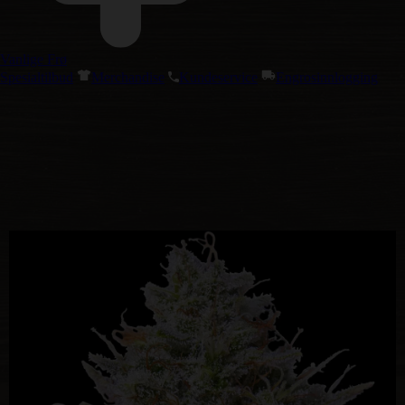
Vanlige Frø
Spesialtilbud
Merchandise
Kundeservice
Engrosinnlogging