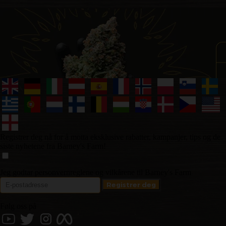
Registrer deg nå for å motta eksklusive rabatter, kampanjer, tips og de
siste nyhetene fra Barney's Farm!
Jeg godtar personvernreglene og vilkårene til Barney's Farm
Følg oss på