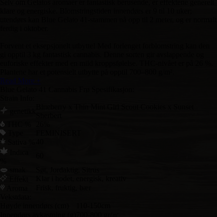
Selv om Gelatos aromaer er fantastisk berusende, er effektene generelt
klare og energiske. Blomstringstiden innendørs er 9 til 10 uker;
utendørs kan Blue Gelato 41-stammen nå opp til 2 meter, og er normalt
ferdig i oktober.
Forvent et eksepsjonelt utbytte! Med forlenget forblomstring kan den
gi opptil 3 kg fantastisk cannabis. Denne sorten gir avslappende og
euforiske effekter med en mild kroppsfølelse. THC-nivået er på 26 %.
Plantene har et potensielt utbytte på opptil 700–800 g/m².
Read More +
Blue Gelato 41 Cannabis Frø Spesifikasjon:
Strain Info:
Blueberry x Thin Mint Girl Scout Cookies x Sunset
genetikk
Sherbert
THC %
26%
Type
FEMINISERT
40
Sativa %
Indica
60
%
smak
Søt, Jordaktig, Sitrus
Klar i hodet, energisk, kreativ
Effekt
Frisk, fruktig, bær
Aroma
Vekstdata:
Høyde innendørs (cm)
110-150cm
Innendørs avkastning (g)
700-800 gr/㎡