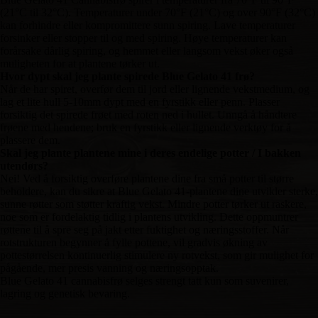
(21°C til 32°C). Temperaturer under 70°F (21°C) og over 90°F (32°C)
kan forhindre eller kompromittere sunn spiring. Lave temperaturer
forsinker eller stopper til og med spiring. Høye temperaturer kan
forårsake dårlig spiring, og hemmet eller langsom vekst øker også
muligheten for at plantene tørker ut.
Hvor dypt skal jeg plante spirede Blue Gelato 41 frø?
Når de har spiret, overfør dem til jord eller lignende vekstmedium, og
lag et lite hull 5-10mm dypt med en fyrstikk eller penn. Plasser
forsiktig det spirede frøet med roten ned i hullet. Unngå å håndtere
frøene med hendene; bruk en fyrstikk eller lignende verktøy for å
plassere dem.
Skal jeg plante plantene mine i deres endelige potter / I bakken
utendørs?
Nei! Ved å forsiktig overføre plantene dine fra små potter til større
beholdere, kan du sikre at Blue Gelato 41-plantene dine utvikler sterke,
sunne røtter som støtter kraftig vekst. Mindre potter tørker ut raskere,
noe som er fordelaktig tidlig i plantens utvikling. Dette oppmuntrer
røttene til å spre seg på jakt etter fuktighet og næringsstoffer. Når
rotstrukturen begynner å fylle pottene, vil gradvis økning av
pottestørrelsen kontinuerlig stimulere ny rotvekst, som gir mulighet for
pågående, mer presis vanning og næringsopptak.
Blue Gelato 41 cannabisfrø selges strengt tatt kun som suvenirer,
lagring og genetisk bevaring.