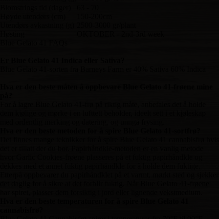
Blomstrings tid (dager)
63 - 70
Høyde utendørs (cm)
150-200cm
Utendørs avkastning (g)
2500-3000 gr/plant
Høsting
OKTOBER - 2nd-3rd week
Blue Gelato 41 FAQs
Er Blue Gelato 41 Indica eller Sativa?
Blue Gelato 41-sorten fra Barneys Farm er 40% Sativa 60% Indica
Hva er den beste måten å oppbevare Blue Gelato 41-frøene mine
på?
For å lagre Blue Gelato 41-frø på riktig måte, anbefales det å holde
dem kjølige og mørke i en lufttett beholder, ideelt sett i et kjøleskap
med ordentlig merking og datering, og unngå frysing.
Hva er den beste metoden for å spire Blue Gelato 41-sortfrø?
Det finnes mange teknikker for å spire Blue Gelato 41 cannabisfrø hvis
det er tillatt der du bor. Papirhåndkle-metoden er en vanlig metode
hvor Garlic Cookies-frøene plasseres på et fuktig papirhåndkle og
dekkes med et annet fuktig papirhåndkle for å holde dem fuktige.
Etterpå oppbevarer du papirhåndklet på et varmt, mørkt sted og sjekker
det daglig for å sikre at det forblir fuktig. Når Blue Gelato 41-frøene
har spiret, plasser dem forsiktig i jord eller lignende vekstmedium.
Hva er den beste temperaturen for å spire Blue Gelato 41
cannabisfrø?
Blue Gelato 41 Cannabisfrø spirer i temperaturer fra 70°F til 90°F