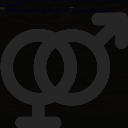
Cup-vinnere
Amsterdam klassiske Cannabis Frø
Beste smak og aroma