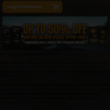
Blue Gelato 4 Strain av Barney's Farm
Blue Gelato 4
er vår sensasjonelle nye Blueberry-superkryssing med
West Coast. Den ble skapt ved å krysse den berømte Blueberry med
Thin Mint Girl Scout Cookies og den friske og fruktige Indica, Sunset
Sherbert.
Blue Gelato 41-stammen vil raskt fordype deg i en rolig pool av kraftig
psykedelisk nytelse. Mange fenotyper har blå/lilla blomster, alle dekket
av tykk harpiks og med en søt og jordaktig sitrussmak. La denne
sagnomsuste Indica fascinere smaksløkene dine og massere bort
smerter, og etterlate ren tilfredshet og glede.