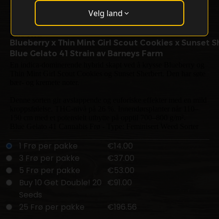
Velg land
Blue Gelato 41 Strain
26% THC
Blueberry x Thin Mint Girl Scout Cookies x Sunset S
Blue Gelato 41 Strain av Barneys Farm
En indica-dominerende hybrid skapt ved å krysse Blueberry og
Thin Mint Girl Scout Cookies og Sunset Sherbert. Den har søte
bær- og kremete noter.
Denne sorten gir avslappende og euforiske effekter med en mild
kroppsfølelse. THC-nivå på 26 %. Innendørsplanter når 110–
150 cm med et potensielt utbytte på opptil 700–800 g/m².
Blue Gelato 41 Cannabis Frø - Type: Feminisert Weed Sorter
1 Frø per pakke
€14.00
3 Frø per pakke
€37.00
5 Frø per pakke
€53.00
Buy 10 Get Double! 20
€91.00
Seeds
25 Frø per pakke
€196.56