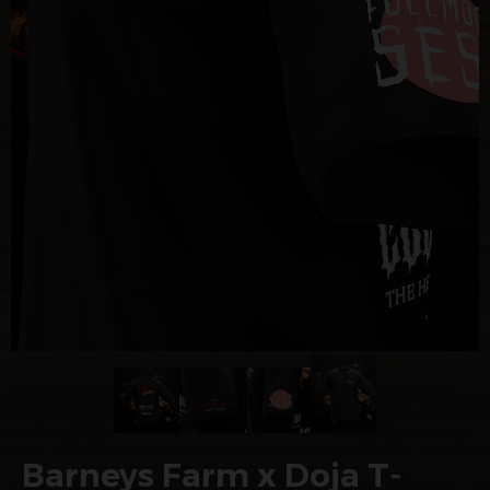
Barneys Farm x Doja T-