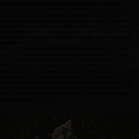
Hvor dypt skal jeg plante spirede Sin Tra Bajo Auto frø?
Når de har spiret, overfør dem til jord eller lignende vekstmedium, og
lag et lite hull 5-10mm dypt med en fyrstikk eller penn. Plasser
forsiktig det spirede frøet med roten ned i hullet. Unngå å håndtere
frøene med hendene; bruk en fyrstikk eller lignende verktøy for å
plassere dem.
Skal jeg plante plantene mine i deres endelige potter / I bakken
utendørs?
Nei! Ved å forsiktig overføre plantene dine fra små potter til større
beholdere, kan du sikre at Sin Tra Bajo Auto-plantene dine utvikler
sterke, sunne røtter som støtter kraftig vekst. Mindre potter tørker ut
raskere, noe som er fordelaktig tidlig i plantens utvikling. Dette
oppmuntrer røttene til å spre seg på jakt etter fuktighet og
næringsstoffer. Når rotstrukturen begynner å fylle pottene, vil gradvis
økning av pottestørrelsen kontinuerlig stimulere ny rotvekst, som gir
mulighet for pågående, mer presis vanning og næringsopptak.
Sin Tra Bajo Auto cannabisfrø selges strengt tatt kun som suvenirer,
lagring og genetisk bevaring.