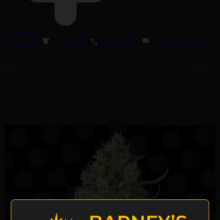
Vanlige Frø
Spesialtilbud
Merchandise
Kundeservice
Engrosinnlogging