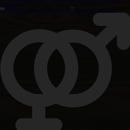
Cup-vinnere
Amsterdam klassiske Cannabis Frø
Beste smak og aroma