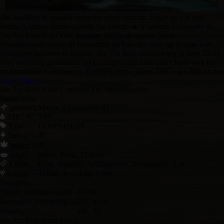
Sin Tra Bajo er spesielt avlet for enkel dyrking. Laget av vår rene
Indica Afghani Mazari planter for avl og vår avanserte Lowryder #1.
Sin Tra Bajo er en kort, populær Indica dominant plante.
Vekstperioden skifter til blomstring på bare fire uker og trenger bare
ytterligere fire uker til høsting. Sin Tra Bajo strekker seg til bare 55-65
cm i høyde og produserer tykke tunge colas med vakre buds som har
en forførende jordsmak og karamellaroma. Høye THC og CBD nivåer.
Read More +
Sin Tra Bajo Auto Cannabis Frø Spesifikasjon:
Strain Info:
Mazari x Lowryder #1
genetikk
THC %
14%
Type
FEMINISERT
10
Sativa %
90
Indica %
smak
SItrus; Frisk. Fruktig
Glad, Appetitt, Avslappende, Beroligende, Lat
Effekt
Toffeè, Jordaktig; Urter
Aroma
Vekstdata:
Høyde innendørs (cm)
65cm
Innendørs avkastning (g)
550 gr/㎡
Høsting
60 - 70
Sin Tra Bajo Auto FAQs