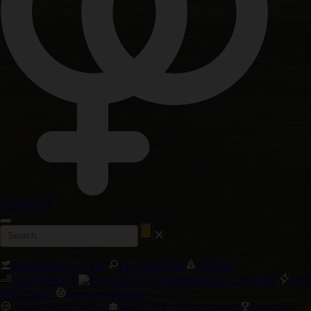
Vanlige Frø
Autoblomstrende Frø
Feminisert Frø
Nyheter
Cali Weed Frø
Precision F1 Hybrids
Høy
THC Sorter
Største avkastning
Chill Cannabis-sorter
Høy CBD Cannabis-sorter
Cannabis