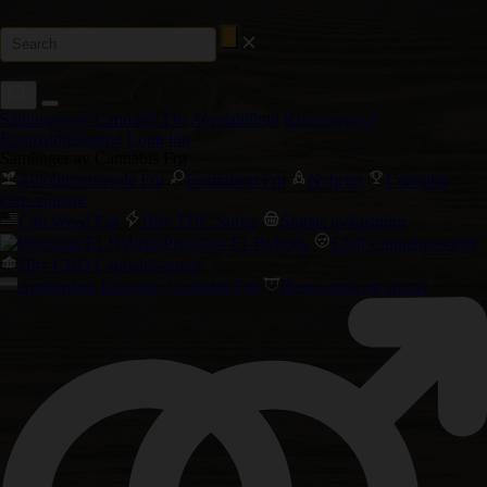
Samlinger av Cannabis Frø
Spesialtilbud
Kundeservice
Engrosinnlogging
Logg inn
Samlinger av Cannabis Frø
Autoblomstrende Frø
Feminisert Frø
Nyheter
Cannabis
Cup-vinnere
Cali Weed Frø
Høy THC Sorter
Største avkastning
Precision F1 Hybrids
Chill Cannabis-sorter
Høy CBD Cannabis-sorter
Amsterdam klassiske Cannabis Frø
Beste smak og aroma