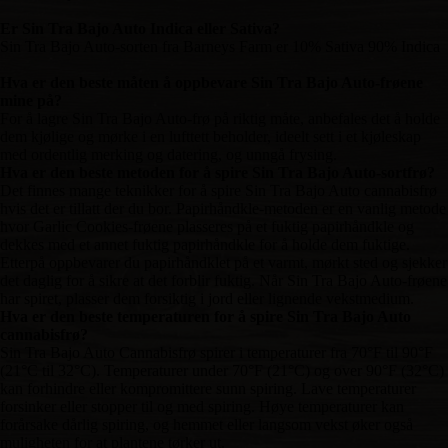
Er Sin Tra Bajo Auto Indica eller Sativa?
Sin Tra Bajo Auto-sorten fra Barneys Farm er 10% Sativa 90% Indica
Hva er den beste måten å oppbevare Sin Tra Bajo Auto-frøene
mine på?
For å lagre Sin Tra Bajo Auto-frø på riktig måte, anbefales det å holde
dem kjølige og mørke i en lufttett beholder, ideelt sett i et kjøleskap
med ordentlig merking og datering, og unngå frysing.
Hva er den beste metoden for å spire Sin Tra Bajo Auto-sortfrø?
Det finnes mange teknikker for å spire Sin Tra Bajo Auto cannabisfrø
hvis det er tillatt der du bor. Papirhåndkle-metoden er en vanlig metode
hvor Garlic Cookies-frøene plasseres på et fuktig papirhåndkle og
dekkes med et annet fuktig papirhåndkle for å holde dem fuktige.
Etterpå oppbevarer du papirhåndklet på et varmt, mørkt sted og sjekker
det daglig for å sikre at det forblir fuktig. Når Sin Tra Bajo Auto-frøene
har spiret, plasser dem forsiktig i jord eller lignende vekstmedium.
Hva er den beste temperaturen for å spire Sin Tra Bajo Auto
cannabisfrø?
Sin Tra Bajo Auto Cannabisfrø spirer i temperaturer fra 70°F til 90°F
(21°C til 32°C). Temperaturer under 70°F (21°C) og over 90°F (32°C)
kan forhindre eller kompromittere sunn spiring. Lave temperaturer
forsinker eller stopper til og med spiring. Høye temperaturer kan
forårsake dårlig spiring, og hemmet eller langsom vekst øker også
muligheten for at plantene tørker ut.