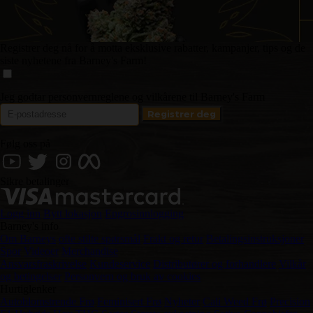
Registrer deg nå for å motta eksklusive rabatter, kampanjer, tips og de
siste nyhetene fra Barney's Farm!
Jeg godtar personvernreglene og vilkårene til Barney's Farm
Følg oss på
Sikre betalinger
Logg inn
Bytt lokasjon
Engrosinnlogging
Barney's info
Om Barneys
ofte stilte spørsmål
Frakt og retur
Betalingsinstruksjoner
Spor
Videoer
Merchandise
Ansvarsfraskrivelse
Kundeservice
Distributører og forhandlere
Vilkår
og betingelser
Personvern og bruk av cookies
Hurtiglenker
Autoblomstrende Frø
Feminisert Frø
Nyheter
Cali Weed Frø
Precision